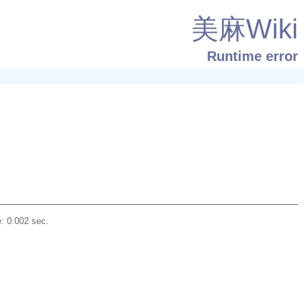
美麻Wiki
Runtime error
: 0.002 sec.