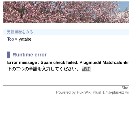
更新履歴をみる
Top
> yatabe
Runtime error
Error message : Spam check failed. Plugin:edit Match:alun
下の二つの単語を入力してください。
Site
Powered by PukiWiki Plus! 1.4.6-plus-u2 w