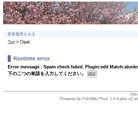
更新履歴をみる
Top
> Opal
Runtime error
Error message : Spam check failed. Plugin:edit Match:alun
下の二つの単語を入力してください。
Site
Powered by PukiWiki Plus! 1.4.6-plus-u2 w