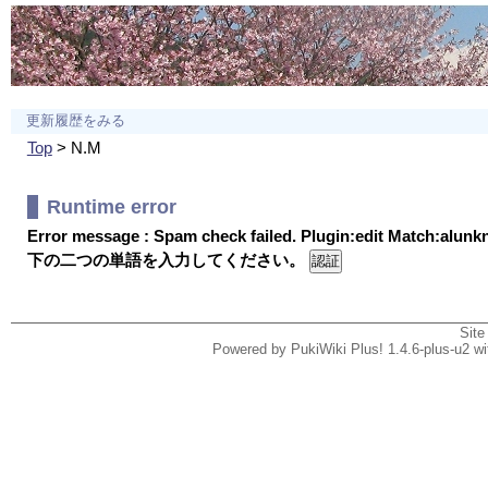
更新履歴をみる
Top
> N.M
Runtime error
Error message : Spam check failed. Plugin:edit Match:alun
下の二つの単語を入力してください。
Site
Powered by PukiWiki Plus! 1.4.6-plus-u2 w