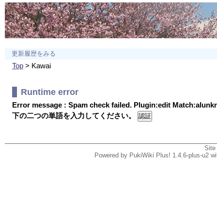
更新履歴をみる
Top
> Kawai
Runtime error
Error message : Spam check failed. Plugin:edit Match:alun
下の二つの単語を入力してください。
Site
Powered by PukiWiki Plus! 1.4.6-plus-u2 w