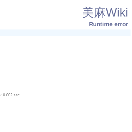
美麻Wiki
Runtime error
: 0.002 sec.