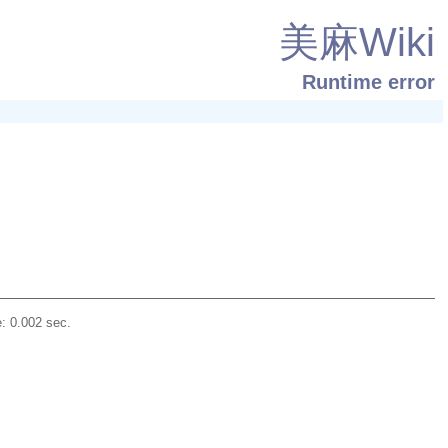
美麻Wiki
Runtime error
: 0.002 sec.