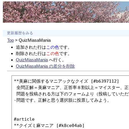
更新履歴をみる
Top
> QuizMiasaMania
追加された行は
この色
です。
削除された行は
この色
です。
QuizMiasaMania
へ行く。
QuizMiasaMania の差分を削除
**美麻に関係するマニアックなクイズ [#b6397112]

 全問正解＝美麻マニア、正答率８割以上＝マイスター、正
 問題を投稿される方は下のフォームより（投稿していただ
-問題です。正解と思う選択肢に投票してみよう。

#article

**クイズミ麻マニア [#k8ce04ab]
