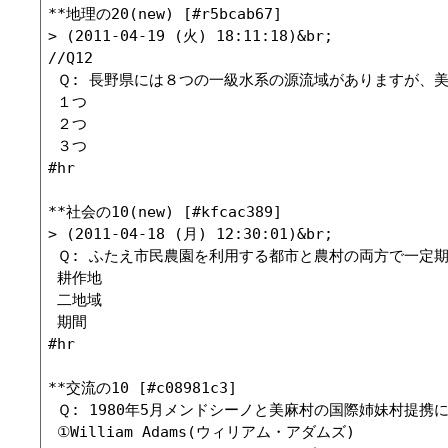
**地理の20(new) [#r5bcab67]

> (2011-04-19 (火) 18:11:18)&br;

//Q12

 Ｑ: 長野県には８つの一級水系の源流域がありますが、
 １つ

 ２つ

 ３つ

#hr

**社会の10(new) [#kfcac389]

> (2011-04-18 (月) 12:30:01)&br;

 Ｑ: ふたえ市民農園を利用する都市と農村の両方で一定期
 耕作地

 二地域

 期間

#hr

**交流の10 [#c08981c3]

 Ｑ: 1980年5月メンドシーノと美麻村の国際姉妹村提
 ①William Adams(ウィリアム・アダムズ)
