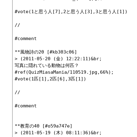
#vote(1と思う人[7],2と思う人[3],3と思う人[1])

//

#comment

**風物詩の20 [#kb303c06]

> (2011-05-20 (金) 12:22:11)&br;

写真に隠れている動物は何匹？

#ref(QuizMiasaMania/110519.jpg,66%);

#vote(1匹[1],2匹[6],3匹[1])

//

#comment

**教育の40 [#o59a747e]

> (2011-05-19 (木) 08:11:36)&br;
