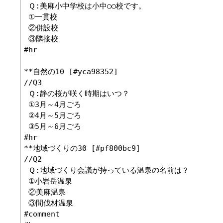
 Ｑ:美麻小中学校は小中○○校です。

 ①一貫校

 ②併設校

 ③隣接校

#hr

**自然の10 [#yca98352]

//Q3

 Ｑ:静の桜が咲く時期はいつ？

 ①3月～4月ごろ

 ②4月～5月ごろ

 ③5月～6月ごろ

#hr

**地域づくりの30 [#pf800bc9]

//Q2

 Ｑ:地域づくり会議が持っている温泉の名前は？

 ①小岩岳温泉

 ②美麻温泉

 ③間伐材温泉

#comment
