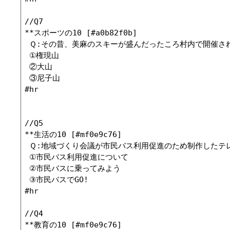
//Q7

**スポーツの10 [#a0b82f0b]

 Ｑ:その昔、美麻のスキーが盛んだったころ村内で開催さ
 ①権現山

 ②大山

 ③尼子山

#hr

//Q5

**生活の10 [#mf0e9c76]

 Ｑ:地域づくり会議が市民バス利用促進のため制作したテレ
 ①市民バス利用促進について

 ②市民バスに乗ってみよう

 ③市民バスでGO!

#hr

//Q4

**教育の10 [#mf0e9c76]
