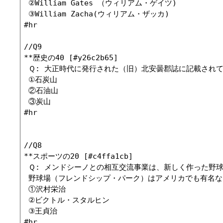
 ②William Gates （ウィリアム・ゲイツ)

 ③William Zacha(ウィリアム・ザッカ)

#hr

//Q9

**歴史の40 [#y26c2b65]

 Ｑ: 大正時代に発行された（旧）北安曇郡誌に記載されて
 ①石炭山

 ②石油山

 ③炭山

#hr

//Q8

**スポーツの20 [#c4ffa1cb]

 Ｑ: メンドシーノとの相互交流事業は、新しく作った野
 野球場（フレンドシップ・パーク）はアメリカでも有名な
 ①沢村栄治

 ②ビクトル・スタルヒン

 ③王貞治

#hr
