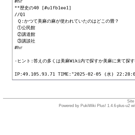
#hr

**歴史の40 [#u1fb1ee1]

//Q1

 Ｑ:かつて美麻の麻が使われていたのはどこの畳？

 ①公民館

 ②講道館

 ③講談社

#hr

-ヒント:答えの多くは美麻Wiki内で探すか美麻に来て探す
Site
Powered by PukiWiki Plus! 1.4.6-plus-u2 w