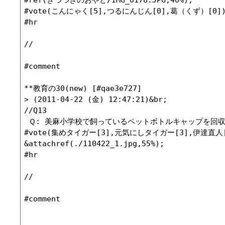
#vote(こんにゃく[5],つるにんじん[0],葛（くず）[0])
#hr

//

#comment

**教育の30(new) [#qae3e727]

> (2011-04-22 (金) 12:47:21)&br;

//Q13

 Ｑ: 美麻小学校で飼っているペットボトルキャップを回収
#vote(集めタイガー[3],元気にしタイガー[3],伊達直人[2
&attachref(./110422_1.jpg,55%);

#hr

//

#comment
