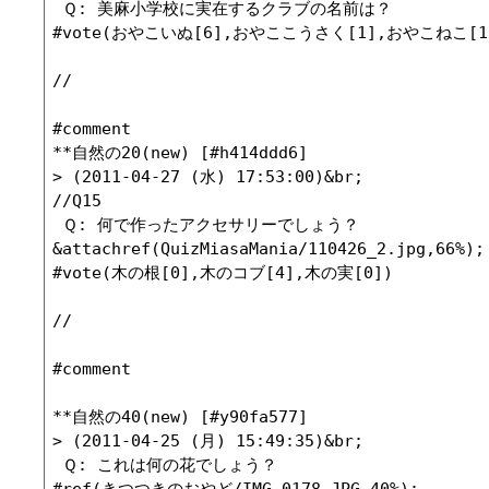
 Ｑ: 美麻小学校に実在するクラブの名前は？

#vote(おやこいぬ[6],おやここうさく[1],おやこねこ[1]
//

#comment

**自然の20(new) [#h414ddd6]

> (2011-04-27 (水) 17:53:00)&br;

//Q15

 Ｑ: 何で作ったアクセサリーでしょう？

&attachref(QuizMiasaMania/110426_2.jpg,66%);

#vote(木の根[0],木のコブ[4],木の実[0])

//

#comment

**自然の40(new) [#y90fa577]

> (2011-04-25 (月) 15:49:35)&br;

 Ｑ: これは何の花でしょう？

#ref(きつつきのおやど/IMG_0178.JPG,40%);
