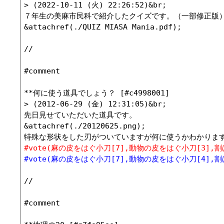
> (2022-10-11 (火) 22:26:52)&br;

７年生の美麻市民科で紹介したクイズです。（一部修正版）
&attachref(./QUIZ MIASA Mania.pdf);

//

#comment

**何に使う道具でしょう？ [#c4998001]

> (2012-06-29 (金) 12:31:05)&br;

先日見せていただいた道具です。

&attachref(./20120625.png);

#vote(麻の皮をはぐ小刀[7],動物の皮をはぐ小刀[3],
#vote(麻の皮をはぐ小刀[7],動物の皮をはぐ小刀[4],
//

#comment
