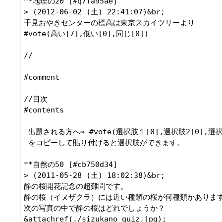
**地理の20 [#q7fa95ae]

> (2012-06-02 (土) 22:41:07)&br;

千見おやきセンターの標高は東京スカイツリーより

#vote(高い[7],低い[0],同じ[0])

//

#comment

//目次

#contents

 出題される方へ⇒ #vote(選択肢１[0],選択肢2[0],選択肢
 をコピーして貼り付けると選択肢ができます。

**自然の50 [#cb750d34]

> (2011-05-28 (土) 18:02:38)&br;

静の桜開花記念の超難問です。

静の桜（イヌザクラ）には近い種類の桜が何種類かあります
次の写真の中で静の桜はどれでしょうか？

&attachref(./sizukano_quiz.jpg);
