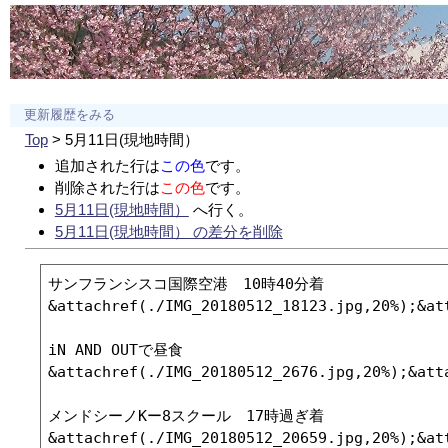
更新履歴をみる
Top
> 5月11日(現地時間）
追加された行は
この色
です。
削除された行は
この色
です。
5月11日(現地時間）
へ行く。
5月11日(現地時間） の差分を削除
サンフランシスコ国際空港　10時40分着

&attachref(./IMG_20180512_18123.jpg,20%);&at
iN AND OUTで昼食

&attachref(./IMG_20180512_2676.jpg,20%);&att
メンドシーノKー8スクール　17時過ぎ着

&attachref(./IMG_20180512_20659.jpg,20%);&at