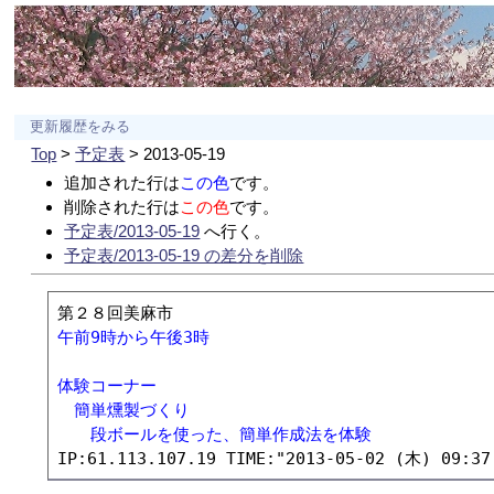
更新履歴をみる
Top
>
予定表
> 2013-05-19
追加された行は
この色
です。
削除された行は
この色
です。
予定表/2013-05-19
へ行く。
予定表/2013-05-19 の差分を削除
午前9時から午後3時
体験コーナー
　簡単燻製づくり
　　段ボールを使った、簡単作成法を体験