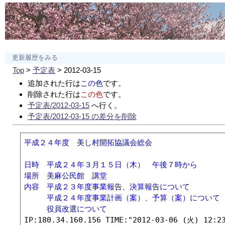
更新履歴をみる
Top
>
予定表
> 2012-03-15
追加された行は
この色
です。
削除された行は
この色
です。
予定表/2012-03-15
へ行く。
予定表/2012-03-15 の差分を削除
平成２４年度　美し村開拓協議会総会
日時　平成２４年３月１５日（木）　午後７時から
場所　美麻公民館　講堂
内容　平成２３年度事業報告、決算報告について
　　　平成２４年度事業計画（案）、予算（案）について
　　　役員改選について