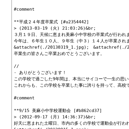
#comment

**平成２４年度卒業式 [#u2354442]

> (2013-03-19 (火) 21:03:26)&br;

３月１９日、天候に恵まれ美麻小中学校の卒業式が行われま
今年は、６年生１０人、９年生（中３）１４人が卒業されま
&attachref(./20130319_1.jpg);　&attachref(./2
卒業生の皆さんご卒業おめでとうございます。

//

- ありがとうございます！

この学校で過ごした9年間は、本当にサイコーで一生の思い
これからも、この学校を卒業した事に誇りを持って、高校でも頑張ります
#comment

**9/15 美麻小中学校運動会 [#b862cd37]

> (2012-09-17 (月) 14:36:37)&br;

好天に恵まれた土曜日、市内の多くの学校で運動会が行われ