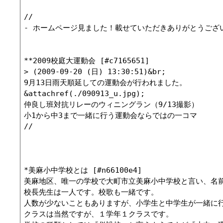
//

- ホームページ見ました！載せていただきありがとうございまし
**2009校庭大運動会 [#c7165651]

> (2009-09-20 (日) 13:30:51)&br;

9月13日雨天順延しての運動会が行われました。

&attachref(./090913_u.jpg);

仲良し班対抗リレーのウィニングラン（9/13撮影）

小1から中3まで一緒に行う運動会ならではの一コマ 

//

*美麻小中学校とは [#n66100e4]

美麻地区、唯一の学校で大町市立美麻小中学校と言い、名前
校長先生は一人です。校歌も一緒です。

人数が少ないこともありますが、小学生と中学生が一緒に行
クラスは当然ですが、１学年１クラスです。
