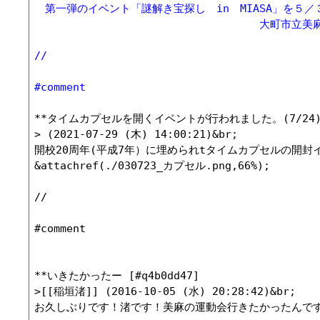
　第一弾のイベント「謎解き宝探し　in　MIASA」を
　　　　　　　　　　　　　　　　　　　　　大町市立美
//
#comment
**タイムカプセルを開くイベントが行われました。(7/24) [#
> (2021-07-29 (木) 14:00:21)&br;

開校20周年(平成7年）に埋められtタイムカプセルの開封
&attachref(./030723_カプセル.png,66%);

//

#comment

**いきたかったー [#q4b0dd47]

>[[稲垣渚]] (2016-10-05 (水) 20:28:42)&br;

お久しぶりです！渚です！美麻の運動会行きたかったんです