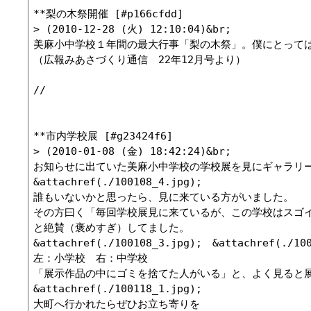
**梨の木祭開催 [#p166cfdd]

> (2010-12-28 (火) 12:10:04)&br;

美麻小中学校１年間の最大行事「梨の木祭」。僕にとって
（広報みあさづくり通信　22年12月号より）

//

**市内学校展 [#g23424f6]

> (2010-01-08 (金) 18:42:24)&br;

お知らせに出ていた美麻小中学校の学校展を見にギャラリー
&attachref(./100108_4.jpg);

誰もいないかと思ったら、見に来ている方がいました。

その方曰く「毎回学校展見に来ているが、この学校はスゴイ
と絶賛（褒めすぎ）してました。

&attachref(./100108_3.jpg);　&attachref(./100
左：小学校　右：中学校

「展示作品の中にゴミを捨てた人がいる」と、よく見ると展
&attachref(./100118_1.jpg);

大町へ行かれたらぜひお立ち寄りを
