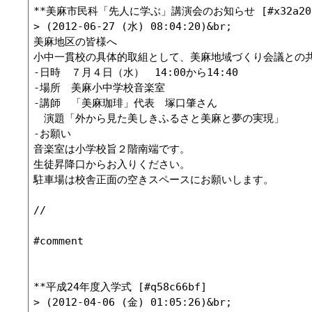
**美麻市民科「先人に学ぶ」講演会のお知らせ [#x32a208
> (2012-06-27 (水) 08:04:20)&br;

美麻地区の皆様へ

小中一貫校の具体的取組として、美麻地域づくり会議との共
-日時　７月４日（水）　14:00から14:40

-場所　美麻小中学校音楽室

-講師　「美麻珈琲」代表　塚口肇さん

　演題「外から見た美しきふるさと美麻と夢の実現」

-お願い

音楽室は小学校旨２階南端です。

生徒昇降口からお入りください。

駐車場は校舎正面の空きスペースにお願いします。

//

#comment

**平成24年度入学式 [#q58c66bf]

> (2012-04-06 (金) 01:05:26)&br;
