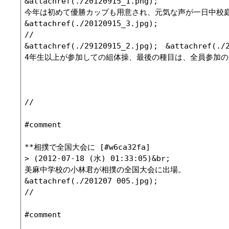
&attachref(./20120915_1.png);

今年は初めて優勝カップも用意され、元気な声が一日中校庭
&attachref(./20120915_3.jpg);

//

&attachref(./29120915_2.jpg);　&attachref(./2
4年生以上が参加しての組体操、最後の種目は、全員参加の
//

#comment

**相撲で全国大会に [#w6ca32fa]

> (2012-07-18 (水) 01:33:05)&br;

美麻中学校の小林君が相撲の全国大会に出場。

&attachref(./201207 005.jpg);　

//

#comment
