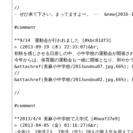
//

- ぜひ来て下さい。まってますよー。 --  &new{2016-10-0
#comment

**9/14　運動会が行われました [#kbc81df3]

> (2013-09-19 (木) 22:33:07)&br;

初秋を感じさせる日差しの中、小中学校の運動会が開催され
今年からは、保育園の運動会も一緒に開催となり、和やかで
&attachref(美麻小中学校/2013undou07.jpg,66%); 
//

&attachref(美麻小中学校/2013undou02.jpg,66%); 
//

#comment

**2013/4/4 美麻小中学校で入学式 [#beaf37e9]

> (2013-04-05 (金) 01:16:27)&br;

-今年は、1年生2人、7年生（中1）10人の新入生を迎えて