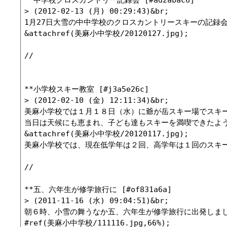
> (2012-02-13 (月) 00:29:43)&br;

1月27日大雪の中中学校のクロスカントリースキーの記録
&attachref(美麻小中学校/20120127.jpg);

//

**小学校スキー教室 [#j3a5e26c]

> (2012-02-10 (金) 12:11:34)&br;

美麻小学校では１月１８日（水）に爺が岳スキー場でスキー
当日は天候にも恵まれ、子ども達もスキーを満喫できたよう
&attachref(美麻小中学校/20120117.jpg);

美麻小学校では、現在低学年は２回、高学年は１回のスキー
//

**五、六年生が修学旅行に [#of831a6a]

> (2011-11-16 (水) 09:04:51)&br;

朝６時、小雪の舞うなか五、六年生が修学旅行に出発しまし
#ref(美麻小中学校/111116.jpg,66%);
