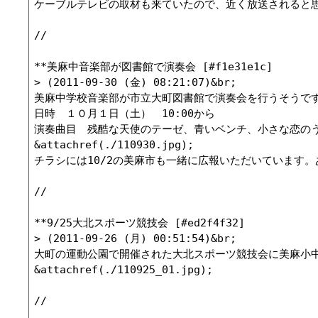
ケーブルテレビの取材も来ていたので、近く放送されると思
//

**美麻中音楽部が図書館で演奏会 [#f1e31e1c]

> (2011-09-30 (金) 08:21:07)&br;

美麻中学校音楽部が市立大町図書館で演奏会を行うそうです
日時　１０月１日（土）　10:00から

演奏曲目　残酷な天使のテーゼ、青いベンチ、小さな恋のう
&attachref(./110930.jpg);

チラシには10/2の美麻市も一緒に広報いただいています。
//

**9/25大北スポーツ競技会 [#ed2f4f32]

> (2011-09-26 (月) 00:51:54)&br;

大町の運動公園で開催された大北スポーツ競技会に美麻小中
&attachref(./110925_01.jpg);

//
