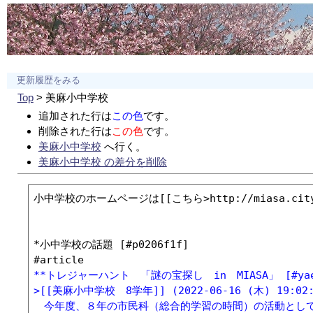
更新履歴をみる
Top
> 美麻小中学校
追加された行は
この色
です。
削除された行は
この色
です。
美麻小中学校
へ行く。
美麻小中学校 の差分を削除
小中学校のホームページは[[こちら>http://miasa.city-o
*小中学校の話題 [#p0206f1f]

**トレジャーハント　「謎の宝探し　in　MIASA」 [#yae
>[[美麻小中学校　8学年]] (2022-06-16 (木) 19:02:
　今年度、８年の市民科（総合的学習の時間）の活動とし