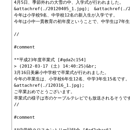
4月5日、季節外れの大雪の中、入学式が行われました。

&attachref(./20120405_1.jpg);　&attachref(./2
今年は小学校9名、中学校12名の新入生が入学です。

今年は小中一貫教育の初年度ということで、中学生は7年生
//

#comment

**平成23年度卒業式 [#qda2c154]

> (2012-03-17 (土) 14:40:25)&br;

3月16日美麻小中学校で卒業式が行われました。

今年の卒業生は、小学校6年生12名、中学3年生15名です。

&attachref(./120316_1.jpg);

ご卒業おめでとうございます。

卒業式の様子は市のケーブルテレビでも放送されるそうです
//

#comment

**中学校クロスカントリー記録会 [#ad2abac6]
