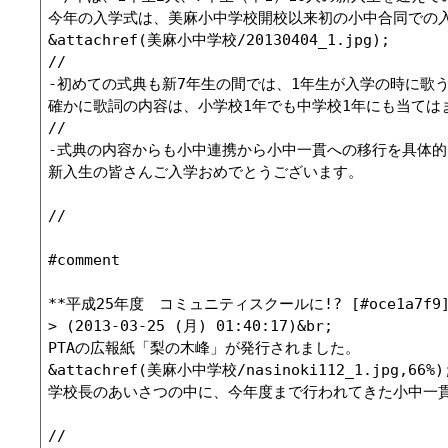
今年の入学式は、美麻小中学校開校以来初の小中合同での入
&attachref(美麻小中学校/20130404_1.jpg);

//

-初めての式典も新7年生の間では、1年生が入学の時に歌
確かに歌詞の内容は、小学校1年でも中学校1年にも当てはま
//

-式典の内容からも小中連携から小中一貫への移行を具体的
新入生の皆さんご入学おめでとうございます。

//

#comment

**平成25年度　コミュニティスクールに!? [#oce1a7f9]
> (2013-03-25 (月) 01:40:17)&br;

PTAの広報紙「梨の木峰」が発行されました。

&attachref(美麻小中学校/nasinoki112_1.jpg,66%); 
学校長のあいさつの中に、今年度まで行われてきた小中一
//
