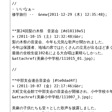
//

- いいなぁ～

修学旅行 --  &new{2011-12-29 (木) 12:35:48};

**第24回梨の木祭　音楽会 [#d18110e5]

> (2011-10-15 (土) 12:32:48)&br;

梨の木祭の音楽会、今年も元気な歌声が聞かれました。

今年は保護者、地域の席ではたくさんの立見が出るほど多く
最後の全校生徒102名による大合唱は素晴らしかった。

&attachref(美麻小中学校/111015_01.jpg);

//

**中部支会連合音楽会 [#te0dad4f]

> (2011-10-07 (金) 22:17:46)&br;

大町文化会館で中部支会の音楽会が開催され、小中学校６年
&attachref(美麻小中学校/111007_3.jpg);

美麻の子供たちも堂々とした歌声を披露しました。
