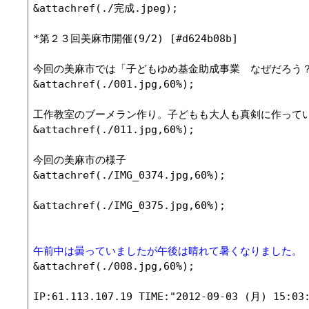
&attachref(./完成.jpeg);

*第２３回美麻市開催(9/2) [#d624b08b]

今回の美麻市では「子どもゆめ基金助成事業　なぜだろう？
&attachref(./001.jpg,60%);

工作教室のブーメラン作り。子どもも大人も真剣に作ってい
&attachref(./011.jpg,60%);

今回の美麻市の様子

&attachref(./IMG_0374.jpg,60%);

&attachref(./IMG_0375.jpg,60%);

午前中は曇っていましたが午後は晴れて暑くなりました。
&attachref(./008.jpg,60%);
