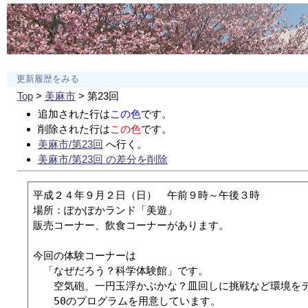
更新履歴をみる
Top
>
美麻市
> 第23回
追加された行は
この色
です。
削除された行は
この色
です。
美麻市/第23回
へ行く。
美麻市/第23回 の差分を削除
平成２４年９月２日（日）　午前９時～午後３時

場所：ぽかぽかランド「美遊」

販売コーナー、飲食コーナーがあります。

今回の体験コーナーは

　「なぜだろう？科学体験館」です。

　　空気砲、一円玉浮かぶかな？皿回しに挑戦など環境をテ
　　50のプログラムを用意しています。
