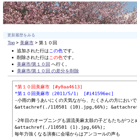
更新履歴をみる
Top
>
美麻市
> 第１０回
追加された行は
この色
です。
削除された行は
この色
です。
美麻市/第１０回
へ行く。
美麻市/第１０回 の差分を削除
*第１０回美麻市 [#y0aa4613]
*第１０回美麻市（2011/5/1） [#i41596ec]
-小雨の舞うあいにくの天気ながら、たくさんの方においで
&attachref(./110501 (10).jpg,66%); &attachref
-2年目のオープニングも源流美麻太鼓の子どもたちがつとめ
&attachref(./110501 (1).jpg,66%);

毎年力強くなる演奏に会場からはアンコールの声も
