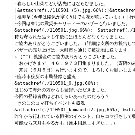
-春らしい山菜などが店先にはならびました。

|&attachref(./110501 (5).jpg,66%);|&attachre
|福寿草(今年は陽気が寒く5月でも花が咲いています）|
-今回は東北の震災チャリティーのバザーも行いました。

&attachref(./110501.jpg,66%);　&attachref(./1
持ち寄られた品々も午後にはほとんどなくなりました。

ご協力ありがとうございました。（詳細は支所の方報告して
バザーの売り上げは、大町市を通じて被災地に送ります。

☆ (^^) 義援金のご協力ありがとうございました。

　おかげさまで、４６，９７３円集まりました。（寄附のみ
　来月（６月５日）も行いますので、よろしくお願いします
-臨時市役所の市民登録も盛況

&attachref(./110501_9.jpg,66%);

はじめて海外の方からも登録いただきました。

今回の登録者数はどれくらいあったのだろう？

-きのこのコマ打ちイベントも盛況

&attachref(./110501_komauchi2.jpg,66%); &att
昨年から行われている恒例のイベント。自らコマ打ちして収
可能なら来月もやるかも（原木用意しすぎた...）
