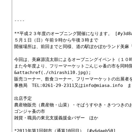
----

**平成２３年度のオープニング開催になります。 [#y3d8a7
５月１日（日）午前９時から午後３時まで

開催場所は、前回までと同様、道の駅ぽかぽかランド美麻「
今回は、美麻源流太鼓によるオープニングイベント（１０
また今年度より、フリーマーケットごんじゃ蚤の市を同時開
&attachref(./chirashi10.jpg);

販売コーナー、飲食コーナー、フリーマーケットの出展者を
事務局　TEL:0261-29-2311又はinfo@miasa.inf
出店予定

農産物販売（農産物・山菜）・そばうすやき・きつつきの
ゴンジャ蚤の市

雑貨・職員の東北支援義援金バザー　ほか

*2011年第1回朝市（通算10回目） [#v6daeb50]
