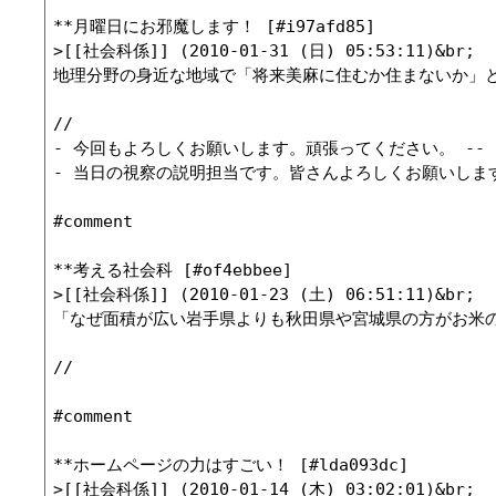
**月曜日にお邪魔します！ [#i97afd85]

>[[社会科係]] (2010-01-31 (日) 05:53:11)&br;

地理分野の身近な地域で「将来美麻に住むか住まないか」と
//

- 今回もよろしくお願いします。頑張ってください。 -- [[おおつか
- 当日の視察の説明担当です。皆さんよろしくお願いします。前回同様楽
#comment

**考える社会科 [#of4ebbee]

>[[社会科係]] (2010-01-23 (土) 06:51:11)&br;

「なぜ面積が広い岩手県よりも秋田県や宮城県の方がお米の
//

#comment

**ホームページの力はすごい！ [#lda093dc]

>[[社会科係]] (2010-01-14 (木) 03:02:01)&br;
