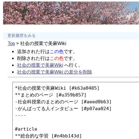
更新履歴をみる
Top
> 社会の授業で美麻Wiki
追加された行は
この色
です。
削除された行は
この色
です。
社会の授業で美麻Wiki
へ行く。
社会の授業で美麻Wiki の差分を削除
*社会の授業で美麻Wiki [#k63a0485]

**まとめのページ [#u359b857]

-社会科授業のまとめのページ [#aeed0b63]

-がんばってる人インタビュー [#p07aa024]

----

#article

**総合的な学習 [#n4bb143d]
