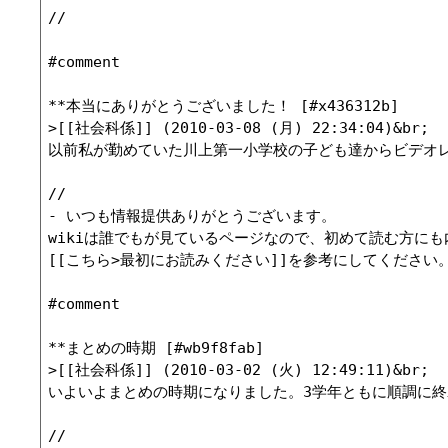
//

#comment

**本当にありがとうございました！ [#x436312b]

>[[社会科係]] (2010-03-08 (月) 22:34:04)&br;

以前私が勤めていた川上第一小学校の子ども達からビデオ
//

- いつも情報提供ありがとうございます。

wikiは誰でもが見ているページなので、初めて読む方に
[[こちら>最初にお読みください]]を参考にしてください。よろしくお
#comment

**まとめの時期 [#wb9f8fab]

>[[社会科係]] (2010-03-02 (火) 12:49:11)&br;

いよいよまとめの時期になりました。3学年ともに順調に
//
