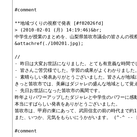
#comment

**地域づくりの視察で発表 [#f02026fd]

> (2010-02-01 (月) 14:19:46)&br;

中学生が授業のまとめを、山梨県笛吹市議会の皆さんの視察
&attachref(./100201.jpg);

//

- 昨日は大変お世話になりました。とても有意義な時間でした
- 皆さんご苦労様でした。学習の成果がよくわかりました。一発ギャグ
- 素晴らしい発表ありがとうございました。皆さんが地域
きっと笛吹市では、美麻はダジャレの盛んな地域として覚えていただけた
- 先日お世話になった笛吹市の風間です。

昨年よりパワーアップしたダジャレと中学生のパワーに感動
本当にすばらしい発表をありがとうございました。

笛吹市は、甲府の東にあって、武田信玄の前の時代まで約1
また、いつか、元気をもらいにうかがいます。 (^-^ -- [[風間斉]
#comment
