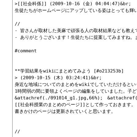
>[[社会科係]] (2009-10-16 (金) 04:04:47)&br;

生徒たちがホームページにアップしている姿はとっても輝
//

- 皆さんが取材した美麻で頑張る人の取材結果なども教えていただけな
- ありがとうございます！生徒たちに提案してみますね。また、地
#comment

**学習結果をwikiにまとめてみよう [#o213253b]

> (2009-10-15 (木) 03:24:41)&br;

身近な地域についてのまとめをwikiでしていただけるとい
1時間弱の間に要領よくページの編集をしていました。子ど
&attachref(./091014_g1.jpg,66%);　&attachref(
[[社会科授業のまとめのページ]]として作っておきます。

書きかけのページは更新されていくと思います。

//
