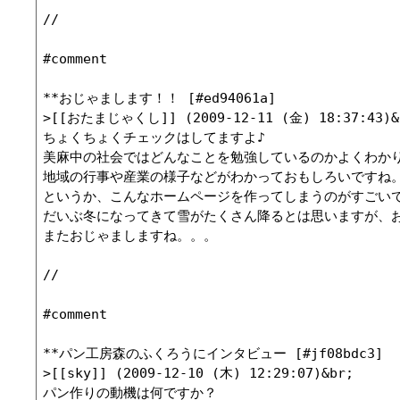
//

#comment

**おじゃまします！！ [#ed94061a]

>[[おたまじゃくし]] (2009-12-11 (金) 18:37:43)&b
ちょくちょくチェックはしてますよ♪

美麻中の社会ではどんなことを勉強しているのかよくわかり
地域の行事や産業の様子などがわかっておもしろいですね。
というか、こんなホームページを作ってしまうのがすごいで
だいぶ冬になってきて雪がたくさん降るとは思いますが、お
またおじゃましますね。。。

//

#comment

**パン工房森のふくろうにインタビュー [#jf08bdc3]

>[[sky]] (2009-12-10 (木) 12:29:07)&br;

パン作りの動機は何ですか？　
