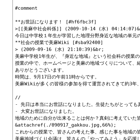
#comment

**お世話になります！ [#hf6fbc3f]

>[[美麻中社会科係]] (2009-10-14 (水) 04:14:07)&b
今日は中学校１年生が学習した地理分野身近な地域の単元
**社会の授業で美麻Wiki [#sba92400]

> (2009-09-16 (水) 21:10:39)&br;

美麻中学校1年生が、『身近な地域』という社会科の授業の中
授業の中で、ホームページと美麻の地域づくりについて、紹
ありがとうございます。

時間は、9月17日の午前11時からです。

美麻Wikiが多くの皆様の参加を得て運営されてきて約3
//

- 先日は本当にお世話になりました。生徒たちがとっても真剣
- 大変お世話になりました。

地域のために自分が出来ることは何か？真剣に考えていた皆
&attachref(./090917_gakkou.jpg,66%);

これからの授業で、皆さんの考えた事、感じた事を地域の皆
美麻地域づくり会議は、皆さんの「やってみよう」を応援します。 -- 