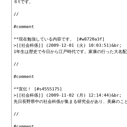
６tです。

//

#comment

**現在勉強している内容です。 [#w8720a3f]

>[[社会科係]] (2009-12-01 (火) 10:03:51)&br;

1年生は歴史で今日から江戸時代です。家康の行った大名配
//

#comment

**宣伝！ [#s4555175]

>[[社会科係]] (2009-11-02 (月) 12:14:44)&br;

先日長野県中の社会科係が集まる研究会があり、美麻のこと
//

#comment
