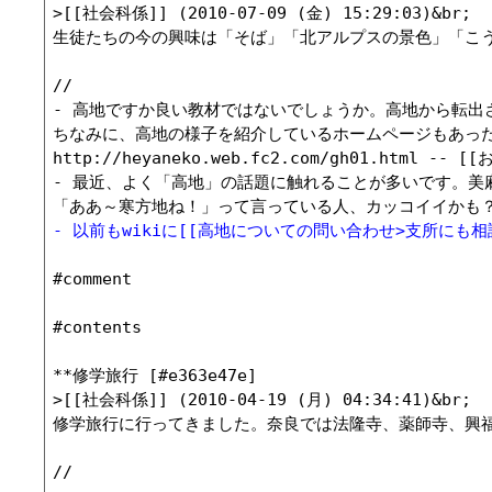
>[[社会科係]] (2010-07-09 (金) 15:29:03)&br;

生徒たちの今の興味は「そば」「北アルプスの景色」「こ
//

- 高地ですか良い教材ではないでしょうか。高地から転出
ちなみに、高地の様子を紹介しているホームページもあった
http://heyaneko.web.fc2.com/gh01.html -- [[
- 最近、よく「高地」の話題に触れることが多いです。美
- 以前もwikiに[[高地についての問い合わせ>支所にも相談してみ
#comment

#contents

**修学旅行 [#e363e47e]

>[[社会科係]] (2010-04-19 (月) 04:34:41)&br;

修学旅行に行ってきました。奈良では法隆寺、薬師寺、興
//
