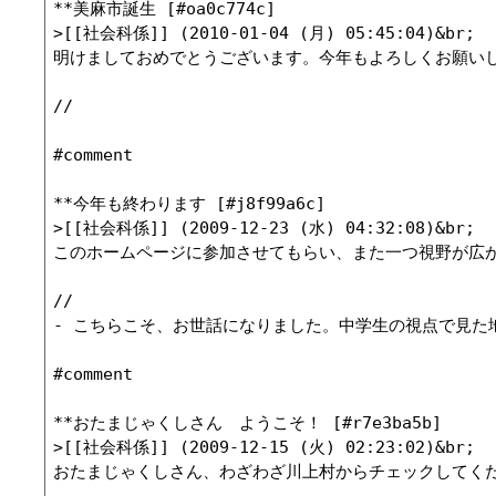
**美麻市誕生 [#oa0c774c]

>[[社会科係]] (2010-01-04 (月) 05:45:04)&br;

明けましておめでとうございます。今年もよろしくお願い
//

#comment

**今年も終わります [#j8f99a6c]

>[[社会科係]] (2009-12-23 (水) 04:32:08)&br;

このホームページに参加させてもらい、また一つ視野が広
//

- こちらこそ、お世話になりました。中学生の視点で見た地域がわ
#comment

**おたまじゃくしさん　ようこそ！ [#r7e3ba5b]

>[[社会科係]] (2009-12-15 (火) 02:23:02)&br;

おたまじゃくしさん、わざわざ川上村からチェックしてく