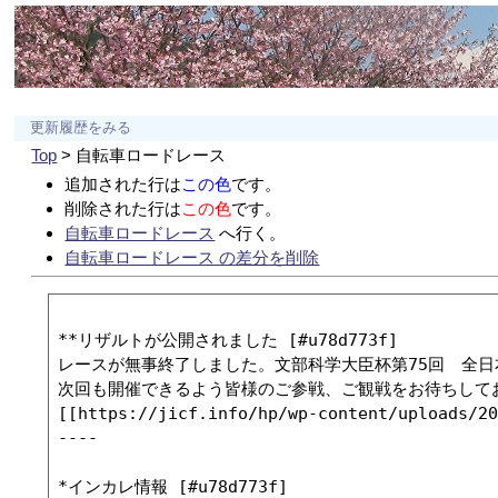
更新履歴をみる
Top
> 自転車ロードレース
追加された行は
この色
です。
削除された行は
この色
です。
自転車ロードレース
へ行く。
自転車ロードレース の差分を削除