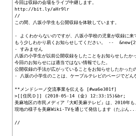
今回は収録の会場をライブ中継します。

http://bit.ly/aHr9lr

//

この間、八坂小学生も公開収録を体験しています。

- よくわからないのですが、八坂小学校の児童が収録に来
もう少しわかり易くお知らせしてください。 --  &new{2010-1
- すみません

八坂の小学生が以前公開収録をしたことをお知らせしたかっ
今回のお知らせには適当ではない情報でした。

公開収録の手法が広がっていることをお知らせしたかったのです。 -- 
- 八坂の小学生のことは、ケーブルテレビのページでどんな様子か紹
**メンドシーノ交流事業を伝える [#wa6e301f]

>[[住民Ｄ]] (2010-05-14 (金) 12:33:15)&br;

美麻地区の市民メディア『大町美麻テレビ』は、2010年も
現地の様子を美麻Wiki-TVを通じて発信します（たぶん...
//
