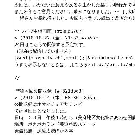
次回は、いただいた意見や反省を生かした楽しい収録ができ
また来年もご意見ください。励みになりました。-- [[大町美麻テレビ
- 皆さんお疲れ様でした。今回もトラブル続出で反省だらけですね。
**ライブ中継画面 [#x88d6707]

> (2010-10-22 (金) 21:33:47)&br;

24日はこちらで配信する予定です。

（現在は配信していません）

|&ust(miasa-tv-ch1,small);|&ust(miasa-tv-ch2,
うまく表示しないときは、[[こちら>http://bit.ly/aH
//

**第４回公開収録 [#j821dbd3]

> (2010-10-14 (木) 08:36:18)&br;

公開収録はオオマチミアサテレビ

では４回目となりました。

日時　２４日　午後１時から（美麻地区文化祭にあわせ開催
場所　ポカポカランド美遊特設ステージ

発信話題　源流太鼓ほか３本
