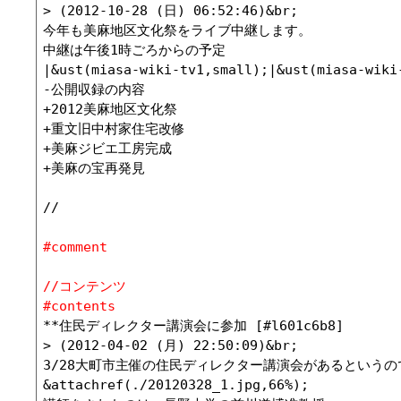
> (2012-10-28 (日) 06:52:46)&br;

今年も美麻地区文化祭をライブ中継します。

中継は午後1時ごろからの予定

|&ust(miasa-wiki-tv1,small);|&ust(miasa-wiki
-公開収録の内容

+2012美麻地区文化祭

+重文旧中村家住宅改修

+美麻ジビエ工房完成

+美麻の宝再発見

//

#comment
//コンテンツ
#contents
**住民ディレクター講演会に参加 [#l601c6b8]

> (2012-04-02 (月) 22:50:09)&br;

3/28大町市主催の住民ディレクター講演会があるというの
&attachref(./20120328_1.jpg,66%);
