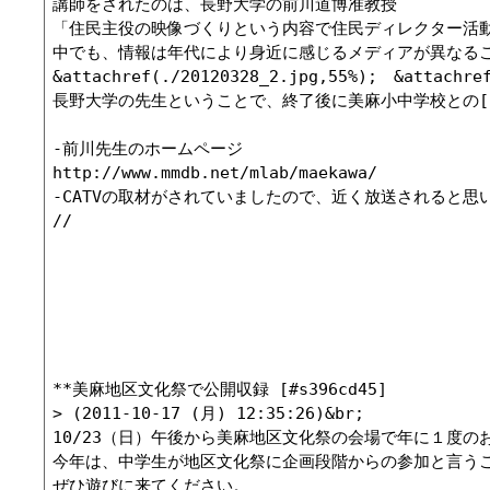
講師をされたのは、長野大学の前川道博准教授

「住民主役の映像づくりという内容で住民ディレクター活動
中でも、情報は年代により身近に感じるメディアが異なる
&attachref(./20120328_2.jpg,55%);　&attachref
長野大学の先生ということで、終了後に美麻小中学校との[
-前川先生のホームページ

http://www.mmdb.net/mlab/maekawa/

-CATVの取材がされていましたので、近く放送されると思
//

**美麻地区文化祭で公開収録 [#s396cd45]

> (2011-10-17 (月) 12:35:26)&br;

10/23（日）午後から美麻地区文化祭の会場で年に１度
今年は、中学生が地区文化祭に企画段階からの参加と言うこ
ぜひ遊びに来てください。
