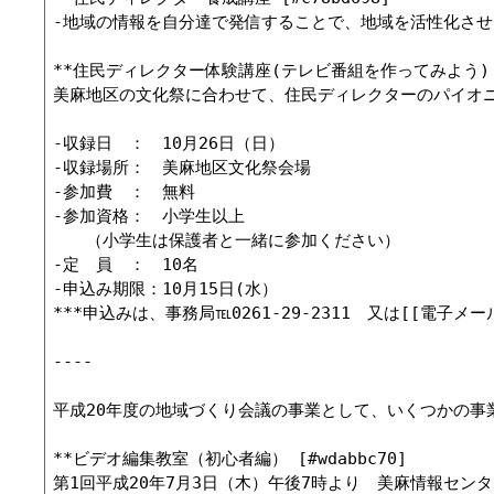
-地域の情報を自分達で発信することで、地域を活性化させ
**住民ディレクター体験講座(テレビ番組を作ってみよう) [#i
美麻地区の文化祭に合わせて、住民ディレクターのパイオ
-収録日　：　10月26日（日）

-収録場所：　美麻地区文化祭会場

-参加費　：　無料

-参加資格：　小学生以上

　　（小学生は保護者と一緒に参加ください）

-定　員　：　10名

-申込み期限：10月15日(水）

***申込みは、事務局℡0261-29-2311　又は[[電子メール>
----

平成20年度の地域づくり会議の事業として、いくつかの事業
**ビデオ編集教室（初心者編） [#wdabbc70]

第1回平成20年7月3日（木）午後7時より　美麻情報センタ