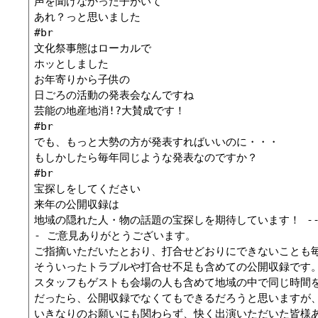
声を聞けなかった子がいて

あれ？っと思いました

#br

文化祭事態はローカルで

ホッとしました

お年寄りから子供の

日ごろの活動の発表会なんですね

芸能の地産地消!?大賛成です！

#br

でも、もっと大勢の方が発表すればいいのに・・・

もしかしたら毎年同じような発表なのですか？

#br

宝探しをしてください

来年の公開収録は

地域の隠れた人・物の話題の宝探しを期待しています！ -- [[高原風
- ご意見ありがとうございます。

ご指摘いただいたとおり、打合せどおりにできないことも毎
そういったトラブルや打合せ不足も含めての公開収録です。
スタッフもゲストも会場の人も含めて地域の中で同じ時間を
だったら、公開収録でなくてもできるだろうと思いますが、
いきなりのお願いにも関わらず、快く出演いただいた皆様あ