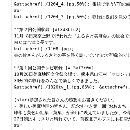
&attachref(./1204_4.jpg,50%); 番組で使うVTR
#br

&attachref(./1204_3.jpg,50%); 収録は役割を決
**第２回公開収録 [#l3d3bfc2]

11月 8日東京上野で行われた『ふるさと美麻会』の総会で
ＭＣは合津会長です。

&attachref(./1108.jpg);

会の皆さんがふるさとの事を熱く語っていたのが印象的でし
**第１回公開テレビ収録 [#j3af3c0e]

10月26日美麻地区文化祭会場で、熊本県山江村『マロンテ
30分間の収録をみんなで楽しくできました。

&attachref(./1026tv_1.jpg,66%);　&attachref(.
(star)参加された皆さんの感想をお書きください。

- 美しい美麻地区の皆さん、記念すべき第一回”おおまち
昨年も黄色い紅葉（黄葉）が全山に映えていましたが、今年
27日朝はすっきりと晴れていて、前夜北アルプスにも初雪
#br
