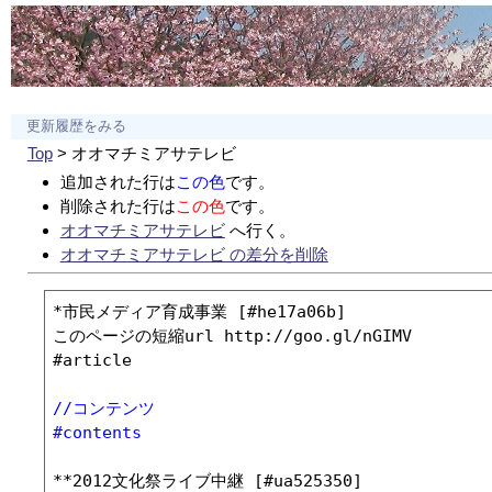
更新履歴をみる
Top
> オオマチミアサテレビ
追加された行は
この色
です。
削除された行は
この色
です。
オオマチミアサテレビ
へ行く。
オオマチミアサテレビ の差分を削除
*市民メディア育成事業 [#he17a06b]

このページの短縮url http://goo.gl/nGIMV

//コンテンツ
#contents
**2012文化祭ライブ中継 [#ua525350]
