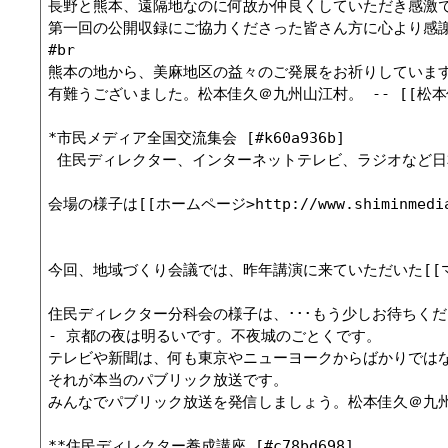
長野と熊本、遠隔地なのに何故か仲良くしていただき感激で
第一回の公開収録にご協力くださった皆さん方に心より感謝
#br

熊本の地から、美麻地区の益々のご発展をお祈りしています
有難うございました。松本佳久＠九州山江村。 -- [[松本佳久]] &
*市民メディア全国交流集会 [#k60a936b]

 住民ディレクター、インターネットテレビ、ラジオなど日
会場の様子は[[ホームページ>http://www.shimin
今回、地域づくり会議では、昨年講演に来ていただいた[[マロ
住民ディレクター分科会の様子は、･･･もう少しお待ちくだ
- 京都の夜は明るいです。不夜城のごとくです。

テレビや新聞は、何も東京やニューヨークからばかりではな
それが本当のパブリック放送です。

みんなでパブリック放送を発信しましょう。松本佳久＠九州山江村。 -
**住民ディレクター養成講座 [#c78bd698]
