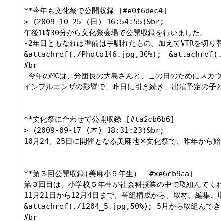
**今年も文化祭で公開収録 [#e0f6dec4]

> (2009-10-25 (日) 16:54:55)&br;

午後1時30分から文化祭会場で公開収録を行いました。

-2年目ともなれば準備は手馴れたもの。加えてVTRを切り
&attachref(./Photo146.jpg,30%);　&attachref(.
#br

-今年のMCは、分団長の大島さんと、この日のためにスカウ
インフルエンザの影響で、昨日に引き続き、出演予定の子ど
**文化祭に合わせて公開収録 [#ta2cb6b6]

> (2009-09-17 (木) 18:31:23)&br;

10月24、25日に開催となる美麻地区文化祭で、昨年から
**第３回公開収録(美麻小５年生） [#xe6cb9aa]

第３回目は、小学校５年生が社会科授業の中で取組んでくれ
11月21日から12月4日まで、番組構成から、取材、編集
&attachref(./1204_5.jpg,50%); 5月から取
#br
