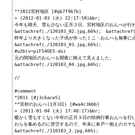
**2012宮村地区 [#qb7f967b]

> (2012-01-03 (火) 22:17:50)&br;

今年も晴天、雪も少ない正月３日。宮村地区のおんべが行わ
&attachref(./120103_02.jpg,66%);　&attach
昨年より大きくなった子供が作ったミニ・おんべも無事に点
&attachref(./120103_03.jpg,66%);

#u2b(v=piF54OE5-do)

元の関地区のおんべも闇夜に映えて見えました。

&attachref(./120103_04.jpg,66%);

//

#comment

*2011 [#j3c6ace5]

**宮村のおんべ(1月3日) [#wa4c36bb]

> (2011-01-04 (火) 17:48:17)&br;

暖かく雪もすくない今年の正月３日の恒例行事おんべを行い
わらを集めるのに苦労するので、年末に各戸一抱えのカヤな
&attachref(./110103_2.jpg,66%);
