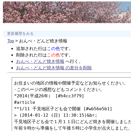
更新履歴をみる
Top
> おんべ・どんど焼き情報
追加された行は
この色
です。
削除された行は
この色
です。
おんべ・どんど焼き情報
へ行く。
おんべ・どんど焼き情報 の差分を削除
お住まいの地区の情報や開催予定などお知らせください。

-このページの感想などもコメントください。

*2014(平成26年） [#h4cc3f79]

#article

**1/11 千見地区子ども会で開催 [#wb56e5b1]

> (2014-01-12 (日) 11:30:15)&br;

千見地区子ども会で１月１１日にどんど焼きを開催しました
午前９時から準備をして午後５時に小学生が点火しました。