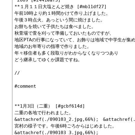
**１月１１日大塩とんど焼き [#mb11df27]

午前10時より約１時間かけて作り上げました。

午後３時点火、あっという間に焼けました。

お餅ちを焼いて子供たちは食べました。

秋萱場で萱を刈って準備しておいたものですが、

地区PTAの行事になっていて、お飾りは地域で中学生が集め
地域のお年寄りの指導で作りました。

年々移住者も多く段取りがわからなくなりつつあり

どう継承してゆくか課題ですね。

//

#comment

**1月3日（二重） [#gcbf614d]

二重の各地で行われました。

&attachref(./090103_2.jpg,66%);　&attachref(.
宮村の様子です。午後6時ごろからはじめました。

&attachref(./090103_3.jpg,66%);
