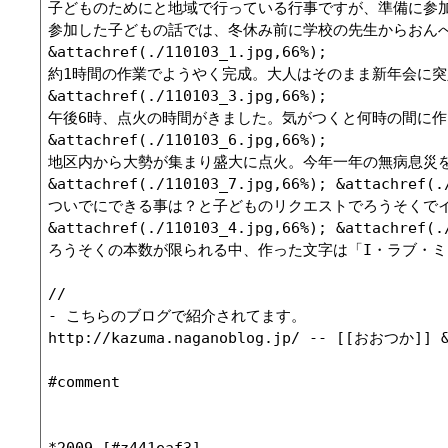
子どものためにと地域で行っている行事ですが、準備に参加
参加した子どもの話では、冬休み前に学校の先生からおん
&attachref(./110103_1.jpg,66%);

約1時間の作業でようやく完成。大人はそのまま新年会に突
&attachref(./110103_3.jpg,66%);

午後6時、点火の時間がきました。気がつくと何時の間に作
&attachref(./110103_6.jpg,66%);

地区内から大勢が集まり盛大に点火。今年一年の無病息災を
&attachref(./110103_7.jpg,66%); &attachref(./
ついでにできる事は？と子どものリクエストでろうそくでイ
&attachref(./110103_4.jpg,66%); &attachref(./
ろうそくの本数が限られる中、作った文字は「I・ラブ・ミ
//

- こちらのブログで紹介されてます。

http://kazuma.naganoblog.jp/ -- [[おおつか]] &n
#comment

*2009 [#z441eaf3]
