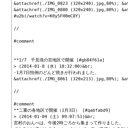
&attachref(./IMG_0823 (320x240).jpg,80%); &a
&attachref(./IMG_0880 (320x240).jpg,80%); &a
#u2b(/watch?v=K0y5FH0mC8Y)

//

#comment

**1/7　千見境の宮地区で開催 [#gb84f61a]

> (2014-01-8 (水) 10:32:00)&br;

-1月7日恒例のどんど焼きが行われました。

&attachref(./IMG_8061 (320x213).jpg,80%); &a
//

#comment

**二重の各地区で開催（1月3日） [#qabfabd9]

> (2014-01-04 (土) 09:07:51)&br;

宮村のおんべは、午後2時ごろから集まって作りました。
