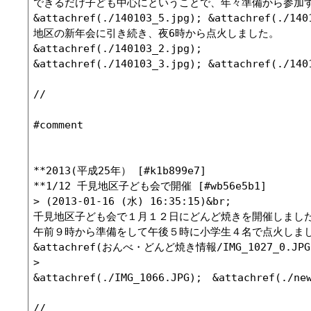
できるだけ子ども中心にということで、年々準備から参加す
&attachref(./140103_5.jpg); &attachref(./1401
地区の新年会に引き続き、夜6時から点火しました。

&attachref(./140103_2.jpg);

&attachref(./140103_3.jpg); &attachref(./1401
//

#comment

**2013(平成25年） [#k1b899e7]

**1/12 千見地区子ども会で開催 [#wb56e5b1]

> (2013-01-16 (水) 16:35:15)&br;

千見地区子ども会で１月１２日にどんど焼きを開催しました
午前９時から準備をして午後５時に小学生４名で点火しまし
&attachref(おんべ・どんど焼き情報/IMG_1027_0.JPG);　
>

&attachref(./IMG_1066.JPG);　&attachref(./new
//
