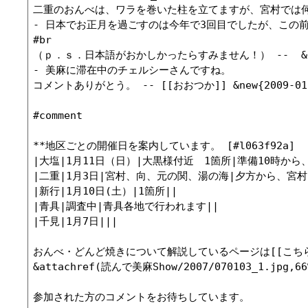
二重のおんべは、ワラを巻いた柱を立てますが、宮村では何
- 日本でお正月を過ごすのは今年で3回目でしたが、この
#br

（ｐ．ｓ．日本語がおかしかったらすみません！） --  &new{20
- 美麻に滞在中のチェルシーさんですね。

コメントありがとう。 -- [[おおつか]] &new{2009-01-06
#comment

**地区ごとの開催日を案内しています。 [#l063f92a]

|大塩|1月11日（日）|大黒様付近　1箇所|準備10時から、
|二重|1月3日|宮村、向、元の関、湯の海|夕方から、宮
|新行|1月10日(土）|1箇所||

|青具|調査中|青具各地で行われます||

|千見|1月7日|||

おんべ・どんど焼きについて解説しているページは[[こちら>http://j
&attachref(読んで美麻Show/2007/070103_1.jpg,66%
参加された方のコメントをお待ちしています。
