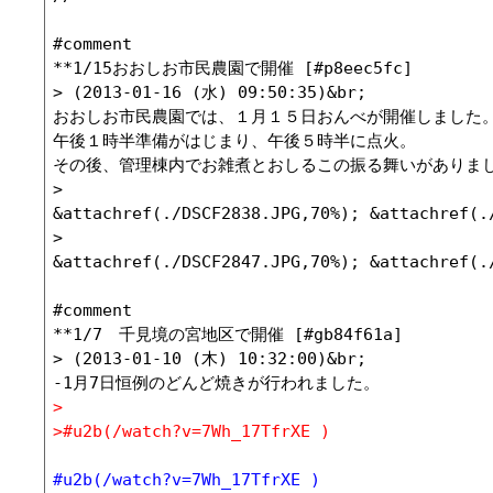
#comment

**1/15おおしお市民農園で開催 [#p8eec5fc]

> (2013-01-16 (水) 09:50:35)&br;

おおしお市民農園では、１月１５日おんべが開催しました。
午後１時半準備がはじまり、午後５時半に点火。

その後、管理棟内でお雑煮とおしるこの振る舞いがありまし
> 

&attachref(./DSCF2838.JPG,70%); &attachref(./
>

&attachref(./DSCF2847.JPG,70%); &attachref(./
#comment

**1/7　千見境の宮地区で開催 [#gb84f61a]

> (2013-01-10 (木) 10:32:00)&br;

>
>#u2b(/watch?v=7Wh_17TfrXE )
#u2b(/watch?v=7Wh_17TfrXE )