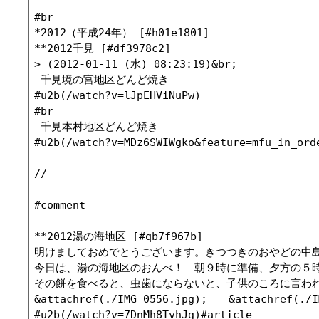
#br

*2012（平成24年） [#h01e1801]

**2012千見 [#df3978c2]

> (2012-01-11 (水) 08:23:19)&br;

-千見境の宮地区どんど焼き

#u2b(/watch?v=lJpEHViNuPw)

#br

-千見本村地区どんど焼き

#u2b(/watch?v=MDz6SWIWgko&feature=mfu_in_orde
//

#comment

**2012湯の海地区 [#qb7f967b]

明けましておめでとうございます。きつつきのおやどの中島
今日は、湯の海地区のおんべ！　朝９時に準備、夕方の５時
その餅を食べると、虫歯にならないと、子供のころに言われ
&attachref(./IMG_0556.jpg);　　&attachref(./IM
#u2b(/watch?v=7DnMh8TvhJg)#article 
