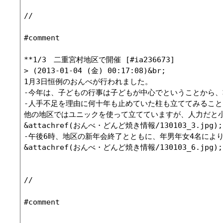
//

#comment

**1/3　二重宮村地区で開催 [#ia236673]

> (2013-01-04 (金) 00:17:08)&br;

1月3日恒例のおんべが行われました。

-今年は、子どもの行事は子どもが中心でということから、
-人手不足を理由に何十年も止めていた柱も立ててみること
他の地区ではユニックを使って立てていますが、人力だと小
&attachref(おんべ・どんど焼き情報/130103_3.jpg);
-午後6時、地区の新年会終了とともに、年男年女4名により
&attachref(おんべ・どんど焼き情報/130103_6.jpg);
//

#comment
