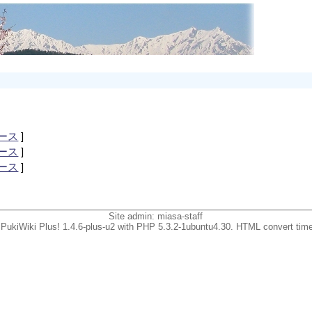
ース
]
ース
]
ース
]
Site admin:
miasa-staff
PukiWiki Plus! 1.4.6-plus-u2 with PHP 5.3.2-1ubuntu4.30. HTML convert time