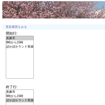
更新履歴をみる
開始行:
終了行: