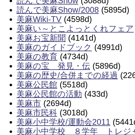
読んで美麻Show
(3088d)
読んで美麻Show/2008
(5895d)
美麻Wiki-TV
(4598d)
美麻い～とこよっとくれフェア
美麻お宝新聞
(4141d)
美麻のガイドブック
(4991d)
美麻の教育
(4734d)
美麻の宝 発見・伝
(5896d)
美麻の歴史/合併までの経過
(22
美麻公民館
(5518d)
美麻公民館の活動
(433d)
美麻市
(2694d)
美麻市民科
(3018d)
美麻小中学校/運動会2011
(5441
美麻小中学校 ８学年 トレジ