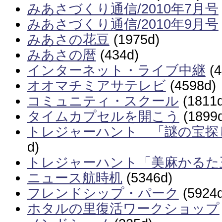
みあさづくり通信/2010年7月号
みあさづくり通信/2010年9月号
みあさの花豆
(1975d)
みあさの暦
(434d)
インターネット・ライブ中継
(4
オオマチミアサテレビ
(4598d)
コミュニティ・スクール
(1811d
タイムカプセルを開こう
(1899
トレジャーハント 「謎の宝探し 
d)
トレジャーハント「美麻かるた
ニュース航時机
(5346d)
フレンドシップ・パーク
(5924d
ホタルの里復活ワークショップ