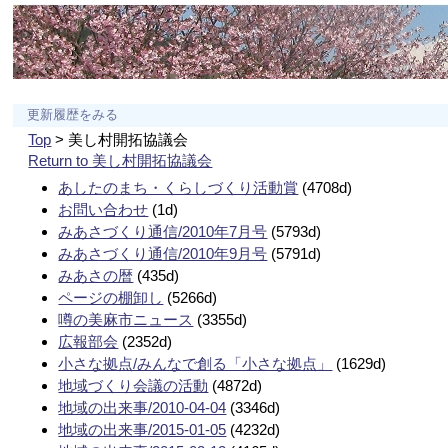
更新履歴をみる
Top
> 美し村開拓協議会
Return to 美し村開拓協議会
あしたのまち・くらしづくり活動賞
(4708d)
お問い合わせ
(1d)
みあさづくり通信/2010年7月号
(5793d)
みあさづくり通信/2010年9月号
(5791d)
みあさの暦
(435d)
ページの棚卸し
(5266d)
噂の美麻市ニュース
(3355d)
広報部会
(2352d)
小さな拠点/みんなで創る「小さな拠点」
(1629d)
地域づくり会議の活動
(4872d)
地域の出来事/2010-04-04
(3346d)
地域の出来事/2015-01-05
(4232d)