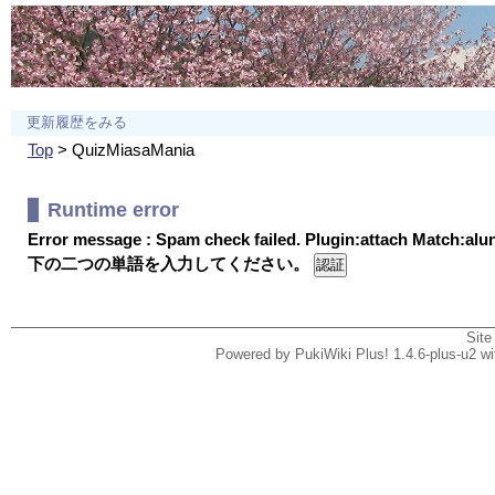
更新履歴をみる
Top
> QuizMiasaMania
Runtime error
Error message : Spam check failed. Plugin:attach Match:al
下の二つの単語を入力してください。
Site
Powered by PukiWiki Plus! 1.4.6-plus-u2 w