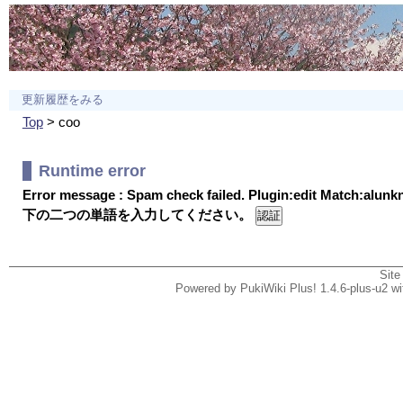
更新履歴をみる
Top
> coo
Runtime error
Error message : Spam check failed. Plugin:edit Match:alun
下の二つの単語を入力してください。
Site
Powered by PukiWiki Plus! 1.4.6-plus-u2 w