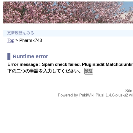
更新履歴をみる
Top
> Pharmk743
Runtime error
Error message : Spam check failed. Plugin:edit Match:alun
下の二つの単語を入力してください。
Site
Powered by PukiWiki Plus! 1.4.6-plus-u2 w