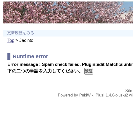
更新履歴をみる
Top
> Jacinto
Runtime error
Error message : Spam check failed. Plugin:edit Match:alun
下の二つの単語を入力してください。
Site
Powered by PukiWiki Plus! 1.4.6-plus-u2 w