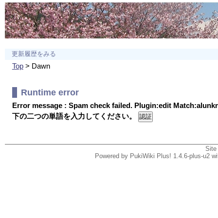
更新履歴をみる
Top
> Dawn
Runtime error
Error message : Spam check failed. Plugin:edit Match:alun
下の二つの単語を入力してください。
Site
Powered by PukiWiki Plus! 1.4.6-plus-u2 w