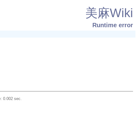
美麻Wiki
Runtime error
: 0.002 sec.