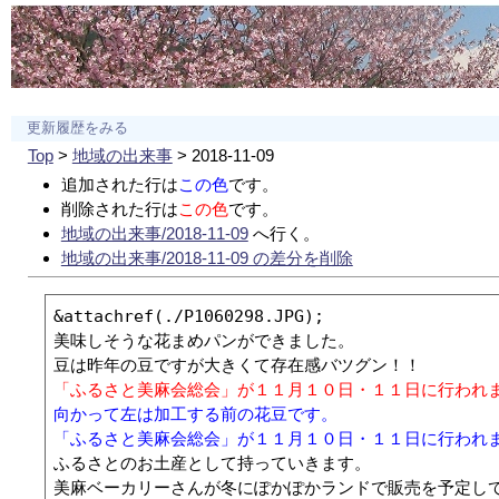
更新履歴をみる
Top
>
地域の出来事
> 2018-11-09
追加された行は
この色
です。
削除された行は
この色
です。
地域の出来事/2018-11-09
へ行く。
地域の出来事/2018-11-09 の差分を削除
&attachref(./P1060298.JPG);

美味しそうな花まめパンができました。

「ふるさと美麻会総会」が１１月１０日・１１日に行われ
向かって左は加工する前の花豆です。
「ふるさと美麻会総会」が１１月１０日・１１日に行われ
ふるさとのお土産として持っていきます。

美麻ベーカリーさんが冬にぽかぽかランドで販売を予定して