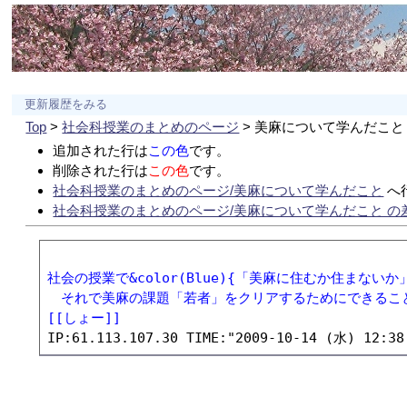
更新履歴をみる
Top
>
社会科授業のまとめのページ
> 美麻について学んだこと
追加された行は
この色
です。
削除された行は
この色
です。
社会科授業のまとめのページ/美麻について学んだこと
へ
社会科授業のまとめのページ/美麻について学んだこと の
社会の授業で&color(Blue){「美麻に住むか住ま
　それで美麻の課題「若者」をクリアするためにできることがあ
[[しょー]]