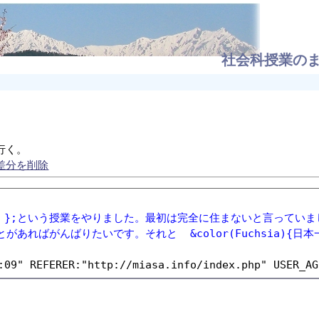
社会科授業のま
行く。
差分を削除
ないか」};という授業をやりました。最初は完全に住まないと言っ
ればがんばりたいです。それと  &color(Fuchsia){日本