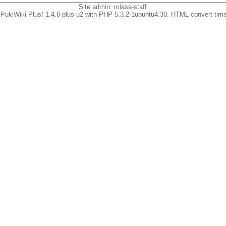
Site admin:
miasa-staff
PukiWiki Plus! 1.4.6-plus-u2 with PHP 5.3.2-1ubuntu4.30. HTML convert time