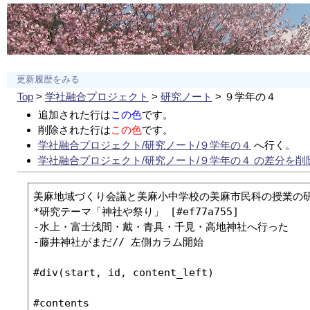
更新履歴をみる
Top
>
学社融合プロジェクト
>
研究ノート
> ９学年の４
追加された行は
この色
です。
削除された行は
この色
です。
学社融合プロジェクト/研究ノート/９学年の４
へ行く。
学社融合プロジェクト/研究ノート/９学年の４ の差分を削
美麻地域づくり会議と美麻小中学校の美麻市民科の授業の研
*研究テーマ「神社や祭り」 [#ef77a755]

-水上・富士浅間・戴・青具・千見・高地神社へ行った

-藤井神社がまだ// 左側カラム開始

#div(start, id, content_left)

#contents
