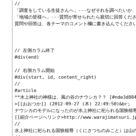
//

「調査をしている生徒さんへ」---なぜそれを調べたいか
「地域の皆様へ」---質問が寄せられたら親切に回答くださ
質問や回答は、各テーマのコメント欄に書き込んでください
// 左側カラム終了

#div(end)

// 右側カラム開始

#div(start, id, content_right)

//

#article

**水上神社の神様は、風の谷のナウシカ？？ [#nde3d884]
>[[おおつか]] (2012-09-27 (木) 22:49:50)&br;

ナウシカのモデルになったのが水上神社に祀られる国狭槌
[[紹介ページへリンク>http://www.warajimatsuri.jp/m
//

水上神社に祀られる国狭槌尊（くにさつちのみこと）は山