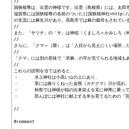
//

国狭槌尊は、出雲の神様です。出雲（島根県）には、太田市
滋賀県には国狭槌尊の名前のついた[[国狭槌神社>http://mil
の支流には麻生川があり、高島市では麻の栽培もされている
//

また、「サツチ」の「サ」は神稲〔くましろ＝かみしろ（神
//

さらに、「クマ＝（隈）」は「人目から見えにくい場所，た
//

「クマ」には別の意味で「求麻」の字が充てられる地域もあ
//

これらの説明を当てはめると、

・	水上神社は小高い山の上にあり、

・	里には曲りくねった金熊（カナクマ）川が流れ、

・	秋祭では神様が稲の出来栄えを見に神輿に乗って里を回ります。

・	田んぼには神社に献上する米を育てるための「宮田」という田もあります。

//

#comment
