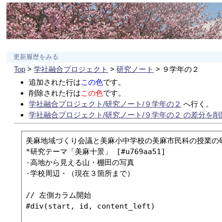
更新履歴をみる
Top
>
学社融合プロジェクト
>
研究ノート
> ９学年の２
追加された行は
この色
です。
削除された行は
この色
です。
学社融合プロジェクト/研究ノート/９学年の２
へ行く。
学社融合プロジェクト/研究ノート/９学年の２ の差分を削
美麻地域づくり会議と美麻小中学校の美麻市民科の授業の研
*研究テーマ「美麻十景」 [#u769aa51]

-高地から見える山・棚田の写真

-学校周辺・（現在３箇所まで）

// 左側カラム開始

#div(start, id, content_left)
