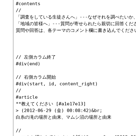
#contents

//

「調査をしている生徒さんへ」---なぜそれを調べたいか
「地域の皆様へ」---質問が寄せられたら親切に回答くださ
質問や回答は、各テーマのコメント欄に書き込んでください
// 左側カラム終了

#div(end)

// 右側カラム開始

#div(start, id, content_right)

//

#article

**教えてください [#a1e17e13]

> (2012-06-29 (金) 00:08:42)&br;

白糸の滝の場所と由来、マムシ沼の場所と由来

//
