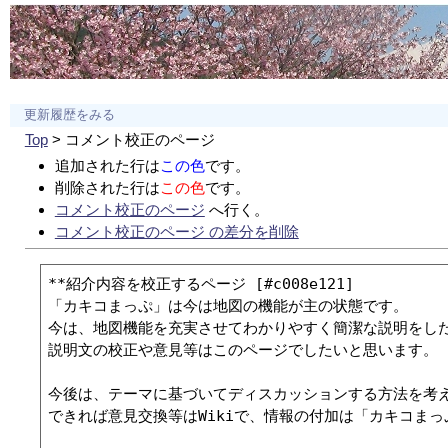
更新履歴をみる
Top
> コメント校正のページ
追加された行は
この色
です。
削除された行は
この色
です。
コメント校正のページ
へ行く。
コメント校正のページ の差分を削除
**紹介内容を校正するページ [#c008e121]

「カキコまっぷ」は今は地図の機能が主の状態です。

今は、地図機能を充実させてわかりやすく簡潔な説明をした
説明文の校正や意見等はこのページでしたいと思います。

今後は、テーマに基づいてディスカッションする方法を考え
できれば意見交換等はWikiで、情報の付加は「カキコまっ