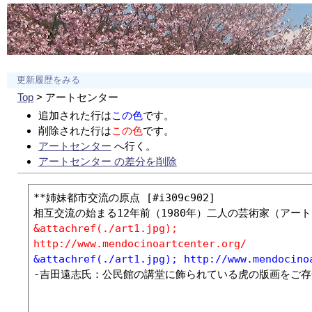
更新履歴をみる
Top
> アートセンター
追加された行は
この色
です。
削除された行は
この色
です。
アートセンター
へ行く。
アートセンター の差分を削除
**姉妹都市交流の原点 [#i309c902]

&attachref(./art1.jpg);
http://www.mendocinoartcenter.org/
&attachref(./art1.jpg); http://www.mendocino
-吉田遠志氏：公民館の講堂に飾られている虎の版画をご存知ですか