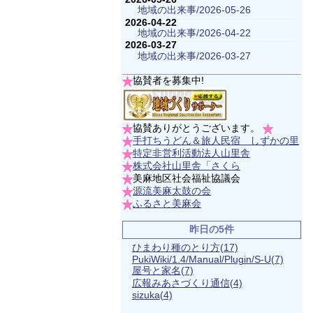
地域の出来事/2026-05-26
2026-04-22
地域の出来事/2026-04-22
2026-03-27
地域の出来事/2026-03-27
協賛者を募集中!
協賛ありがとうございます。
手打ちうどん＆旅人民宿 しずかの里
特定非営利活動法人山里舎
株式会社山里舎「さくら
美麻地区社会福祉協議会
源流美麻太鼓の会
ふるさと美麻会
昨日の5件
ひまわり種のとり方
(17)
PukiWiki/1.4/Manual/Plugin/S-U
(7)
屋号と家名
(7)
広報みあさづくり通信
(4)
sizuka
(4)