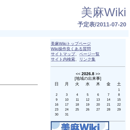
美麻Wiki
予定表/2011-07-20
美麻Wikiトップページ
Wiki操作良くある質問
サイトマップ
、
ページ一覧
サイト内検索
、
リンク集
<<
2026.8
>>
[
地域の出来事
]
日
月
火
水
木
金
土
1
2
3
4
5
6
7
8
9
10
11
12
13
14
15
16
17
18
19
20
21
22
23
24
25
26
27
28
29
30
31