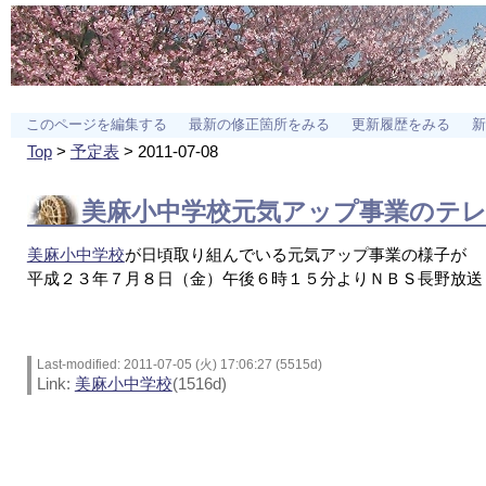
このページを編集する
最新の修正箇所をみる
更新履歴をみる
新
Top
>
予定表
> 2011-07-08
美麻小中学校
元気アップ事業のテ
美麻小中学校
が日頃取り組んでいる元気アップ事業の様子が
平成２３年７月８日（金）午後６時１５分よりＮＢＳ長野放送
Last-modified: 2011-07-05 (火) 17:06:27 (5515d)
Link:
美麻小中学校
(1516d)