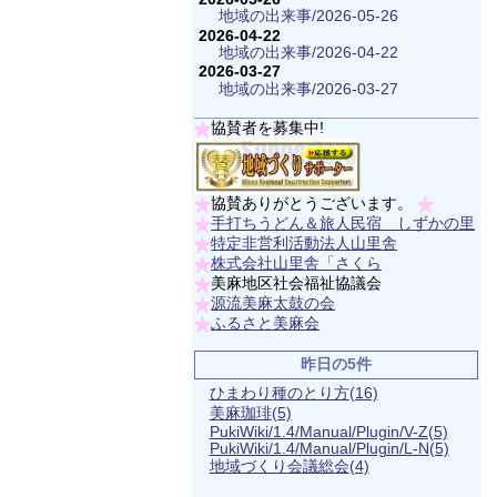
地域の出来事/2026-05-26
2026-04-22
地域の出来事/2026-04-22
2026-03-27
地域の出来事/2026-03-27
協賛者を募集中!
協賛ありがとうございます。
手打ちうどん＆旅人民宿 しずかの里
特定非営利活動法人山里舎
株式会社山里舎「さくら
美麻地区社会福祉協議会
源流美麻太鼓の会
ふるさと美麻会
昨日の5件
ひまわり種のとり方
(16)
美麻珈琲
(5)
PukiWiki/1.4/Manual/Plugin/V-Z
(5)
PukiWiki/1.4/Manual/Plugin/L-N
(5)
地域づくり会議総会
(4)