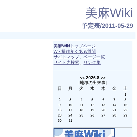
美麻Wiki
予定表/2011-05-29
美麻Wikiトップページ
Wiki操作良くある質問
サイトマップ
、
ページ一覧
サイト内検索
、
リンク集
<<
2026.8
>>
[
地域の出来事
]
日
月
火
水
木
金
土
1
2
3
4
5
6
7
8
9
10
11
12
13
14
15
16
17
18
19
20
21
22
23
24
25
26
27
28
29
30
31