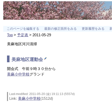
このページを編集する
最新の修正箇所をみる
更新履歴をみる
Top
>
予定表
> 2011-05-29
美麻地区河川清掃
美麻地区運動会
開会式 午前９時３０分から
美麻小中学校
グランド
Last-modified: 2011-05-20 (金) 19:11:13 (5557d)
Link:
美麻小中学校
(1512d)