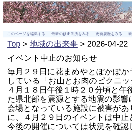
このページを編集する
最新の修正箇所をみる
更新履歴をみる
新
Top
>
地域の出来事
> 2026-04-22
イベント中止のお知らせ
毎月２９日に花まめやとぽかぽか
している「お山とお肉のピクニッ
４月１８日午後１時２０分頃と午
た県北部を震源とする地震の影響
会場となっている施設に被害があ
に、４月２９日のイベントは中止
今後の開催については状況を確認