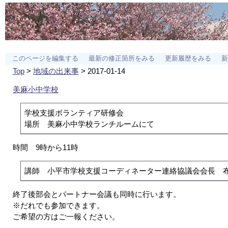
このページを編集する
最新の修正箇所をみる
更新履歴をみる
新
Top
>
地域の出来事
> 2017-01-14
美麻小中学校
学校支援ボランティア研修会

場所　美麻小中学校ランチルームにて
時間 9時から11時
講師　小平市学校支援コーディネーター連絡協議会会長　
終了後部会とパートナー会議も同時に行います。
※だれでも参加できます。
ご希望の方はご一報ください。